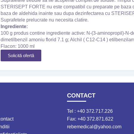
Suprafetele trebuie sa fie acoperite complet de solutie. Timpul 
STERISEPT FORTE nu este compatibil cu preparate pe baza de a
baza de aldehida inainte sau dupa dezinfectarea cu STERIS
Suprafetele prelucrate nu necesita clatire.
Ingrediente:
100 g produs contine ingrediente active: N-(3-aminopropil)-N-d
dimetilbenzil amoniu florid 7.1 g; Alchil ( C12-C14 ) etilbenzilam
Flacon: 1000 ml
Solicită ofertă
CONTACT
Tel : +40 372.717.226
contact
Fax: +40 372.871.622
ditii
rebemedical@yahoo.com