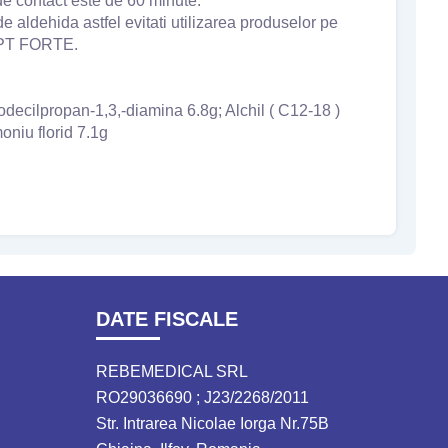
de contact este de 60 minute.
ldehida astfel evitati utilizarea produselor pe
EPT FORTE.
odecilpropan-1,3,-diamina 6.8g; Alchil ( C12-18 )
oniu florid 7.1g
DATE FISCALE
REBEMEDICAL SRL
RO29036690 ; J23/2268/2011
Str. Intrarea Nicolae Iorga Nr.75B